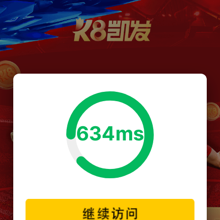
634ms